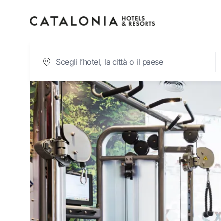
Accedi al tuo ac
Hai dimenticato 
LOGI
o usa una di que