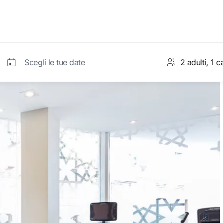
Scegli le tue date
count
Camera 1
Accet
Adulti
da 12 anni
Bambini
la password?
da 7 a 11 anni
Bambini
N
2 a 6 anni
ste opzioni
Neonati