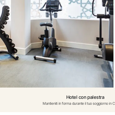
n Google
Da 0 a 1 anno (lett
on l’email
Aggiungere alt
Hotel con palestra
Mantieniti in forma durante il tuo soggiorno in C