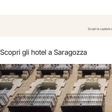
Non ti sei ancora re
Scopri la capitale 
Approfitta dei vanta
miglior prezz
Scopri gli hotel a Saragozza
Cancellazione
Guadagna den
Upgrade grat