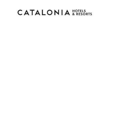
Accedi al tuo account
Hai dimenticato la password?
LOGIN
o usa una di queste opzioni