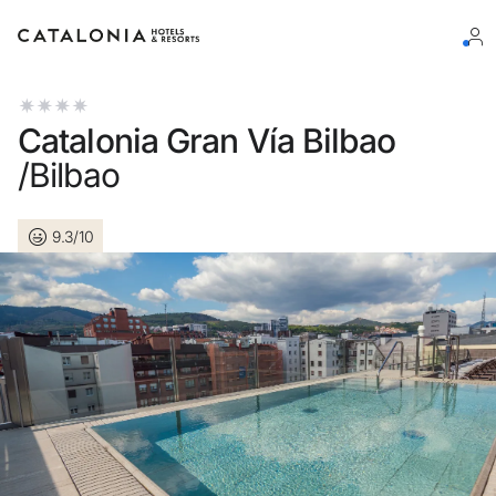
Inicie sessão na sua conta
Catalonia Gran Vía Bilbao
/Bilbao
9.3/10
Esqueceu-se da palavra-passe?
LOGIN
ou utilize uma destas opções
Entre com o Google
Iniciar sessão apenas com e-mail