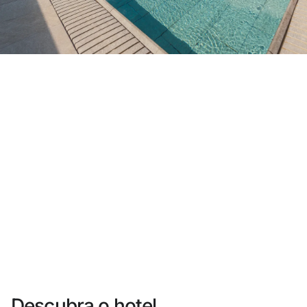
Você ainda não se cadastrou ?
Criar uma conta
Desfrute dos benefícios de fazer parte de
O melhor preço garantido
Cancelamento gratuito
Ganhe dinheiro com as suas reservas
Upgrade gratuito
Descubra o hotel