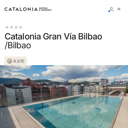
Accedi al tuo account
Catalonia Gran Vía Bilbao
/Bilbao
9.3/10
Hai dimenticato la password?
LOGIN
o usa una di queste opzioni
Entra con Google
Accedere solo con l’email