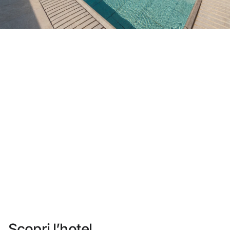
Non ti sei ancora registrato ?
Creare un account
Approfitta dei vantaggi di fare parte di
miglior prezzo garantito
Cancellazione gratuita
Guadagna denaro con le tue prenotazioni
Upgrade gratuito
Scopri l’hotel