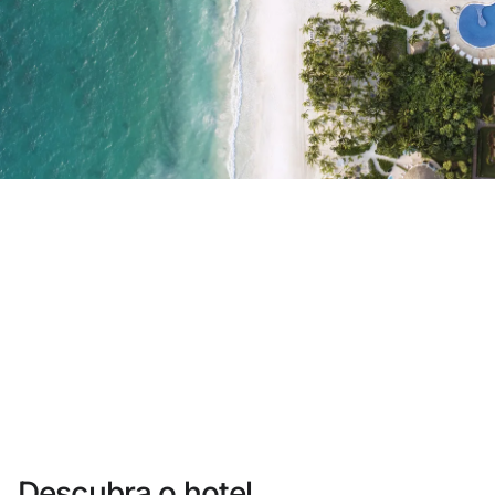
Você ainda não se cadastrou ?
Criar uma conta
Desfrute dos benefícios de fazer parte de
O melhor preço garantido
Cancelamento gratuito
Ganhe dinheiro com as suas reservas
Upgrade gratuito
Descubra o hotel