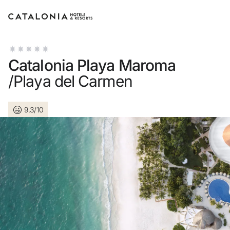
Inicie sessão na sua conta
Catalonia Playa Maroma
/Playa del Carmen
9.3/10
Esqueceu-se da palavra-passe?
LOGIN
ou utilize uma destas opções
Entre com o Google
Iniciar sessão apenas com e-mail