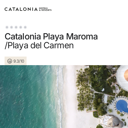
Inicie sessão na sua conta
Catalonia Playa Maroma
/Playa del Carmen
9.3/10
Esqueceu-se da palavra-passe?
LOGIN
ou utilize uma destas opções
Entre com o Google
Iniciar sessão apenas com e-mail