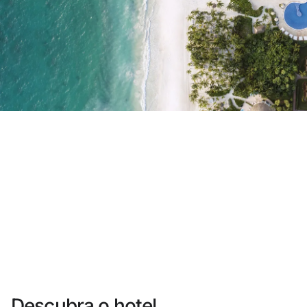
Você ainda não se cadastrou ?
Criar uma conta
Desfrute dos benefícios de fazer parte de
O melhor preço garantido
Cancelamento gratuito
Ganhe dinheiro com as suas reservas
Upgrade gratuito
Descubra o hotel