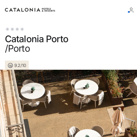
Inicie sessão na sua conta
Catalonia Porto
/Porto
9.2/10
Esqueceu-se da palavra-passe?
LOGIN
ou utilize uma destas opções
Entre com o Google
Iniciar sessão apenas com e-mail