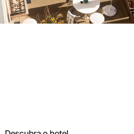
Você ainda não se cadastrou ?
Criar uma conta
Desfrute dos benefícios de fazer parte de
O melhor preço garantido
Cancelamento gratuito
Ganhe dinheiro com as suas reservas
Upgrade gratuito
Descubra o hotel