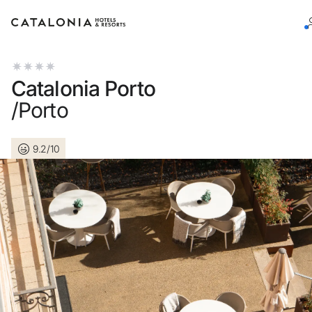
Bitte melden Sie sich an
Catalonia Porto
/Porto
9.2/10
Passwort vergessen?
LOGIN
oder verwenden Sie eine der folgenden Optionen
Mit Google anmelden
Sitzung nur mit E-Mail-Adresse starten