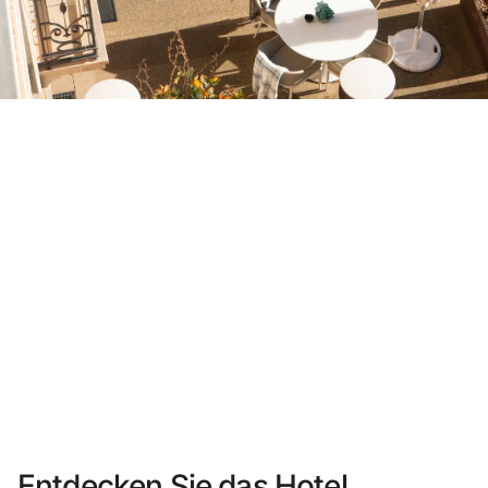
Sie haben sich noch nicht registriert ?
Konto anlegen
Genießen Sie die Vorteile als Mitglied bei
Bester Preis garantiert
Kostenlose Stornierung
Verdienen Sie Geld mit Ihren Hotelbuchungen
Kostenloses Upgrade
Entdecken Sie das Hotel