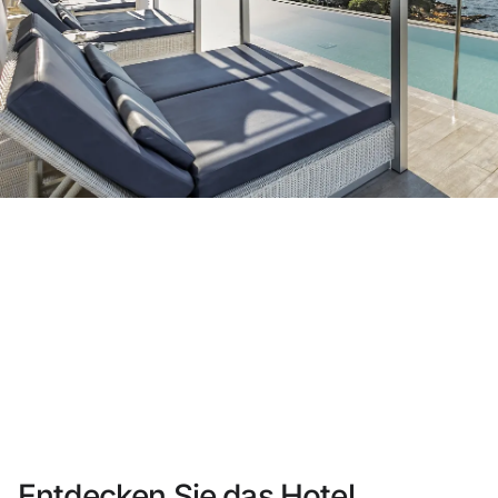
Sie haben sich noch nicht registriert ?
Konto anlegen
Genießen Sie die Vorteile als Mitglied bei
Bester Preis garantiert
Kostenlose Stornierung
Verdienen Sie Geld mit Ihren Hotelbuchungen
Kostenloses Upgrade
Entdecken Sie das Hotel