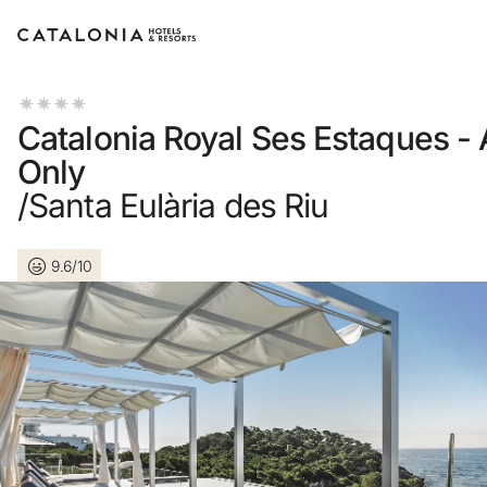
Bitte melden Sie sich an
Catalonia Royal Ses Estaques - 
Only
/Santa Eulària des Riu
Passwort vergessen?
9.6/10
LOGIN
oder verwenden Sie eine der folgenden Optione
Mit Google anmelden
Sitzung nur mit E-Mail-Adresse starten