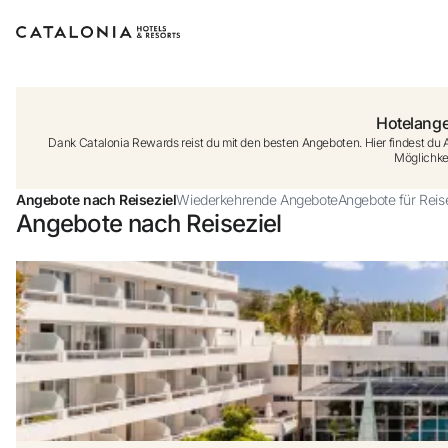
Bitte melden Si
Hotelange
Dank Catalonia Rewards reist du mit den besten Angeboten. Hier findest du 
Möglichkei
Angebote nach Reiseziel
Wiederkehrende Angebote
Angebote für Reis
Angebote nach Reiseziel
oder ver
Si