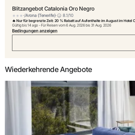
Blitzangebot Catalonia Oro Negro
Sie haben sich noch n
·
/
Arona (Tenerife)
·
8.1
/10
🔥 Nur für begrenzte Zeit: 20 % Rabatt auf Aufenthalte im August im Hotel 
Gültig bis 14 ago
- Für Reisen vom 6 Aug. 2026 bis 31 Aug. 2026
Bedingungen anzeigen
Genießen Sie die Vort
Bester Preis ga
Wiederkehrende Angebote
Kostenlose Sto
Verdienen Sie 
Kostenloses U