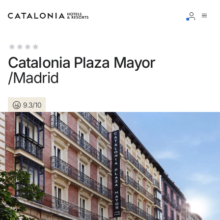
Bitte melden Sie sich an
Catalonia Plaza Mayor
/Madrid
9.3/10
Passwort vergessen?
LOGIN
oder verwenden Sie eine der folgenden Optionen
Mit Google anmelden
Sitzung nur mit E-Mail-Adresse starten