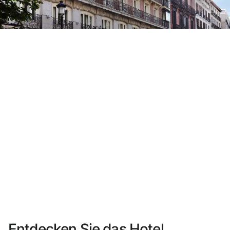
Sie haben sich noch nicht registriert ?
Konto anlegen
Genießen Sie die Vorteile als Mitglied bei
Bester Preis garantiert
Kostenlose Stornierung
Verdienen Sie Geld mit Ihren Hotelbuchungen
Kostenloses Upgrade
Entdecken Sie das Hotel