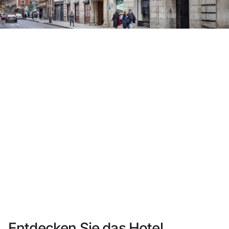
Sie haben sich noch nicht registriert ?
Konto anlegen
Genießen Sie die Vorteile als Mitglied bei
Bester Preis garantiert
Kostenlose Stornierung
Verdienen Sie Geld mit Ihren Hotelbuchungen
Kostenloses Upgrade
Entdecken Sie das Hotel