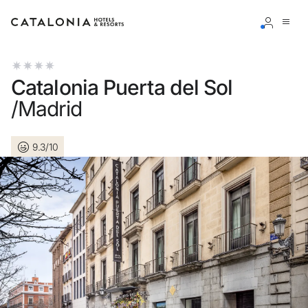
Bitte melden Sie sich an
Catalonia Puerta del Sol
/Madrid
9.3/10
Passwort vergessen?
LOGIN
oder verwenden Sie eine der folgenden Optionen
Mit Google anmelden
Sitzung nur mit E-Mail-Adresse starten