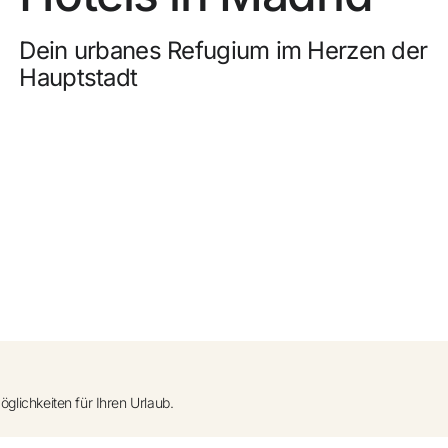
0
uf Anfrage)
Kostenlose Stornierung
Dein urbanes Refugium im Herzen der
Hauptstadt
nzufügen +
Verdienen Sie Geld mit Ihren Hotelbuchungen
Kostenloses Upgrade
öglichkeiten für Ihren Urlaub.