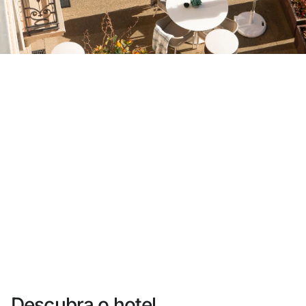
Você ainda não se cadastrou ?
Criar uma conta
Desfrute dos benefícios de fazer parte de
O melhor preço garantido
Cancelamento gratuito
Ganhe dinheiro com as suas reservas
Upgrade gratuito
Descubra o hotel