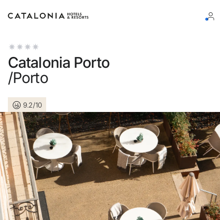
Inicie sessão na sua conta
Catalonia Porto
/Porto
9.2/10
Esqueceu-se da palavra-passe?
LOGIN
ou utilize uma destas opções
Entre com o Google
Iniciar sessão apenas com e-mail