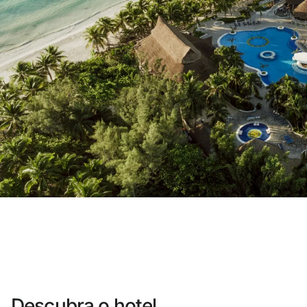
Você ainda não se cadastrou ?
Criar uma con
Desfrute dos benefícios de fazer pa
O melhor preço garantido
Cancelamento gratuito
Ganhe dinheiro com as suas rese
Upgrade gratuito
Descubra o hotel