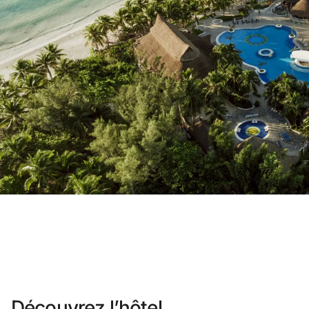
Vous n'êtes pas encore inscrit ?
Créer un compt
Profitez des avantages du progra
Meilleur prix garanti
Annulation gratuite
Gagnez une compensation en esp
Upgrade gratuit
Découvrez l’hôtel