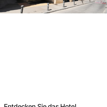
Sie haben sich noch nicht registriert ?
Konto anlegen
Genießen Sie die Vorteile als Mitglied bei
Bester Preis garantiert
Kostenlose Stornierung
Verdienen Sie Geld mit Ihren Hotelbuchungen
Kostenloses Upgrade
Entdecken Sie das Hotel