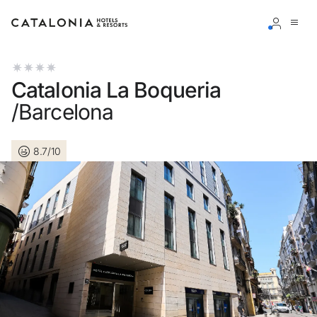
Bitte melden Sie sich an
Catalonia La Boqueria
/Barcelona
8.7/10
Passwort vergessen?
LOGIN
oder verwenden Sie eine der folgenden Optionen
Mit Google anmelden
Sitzung nur mit E-Mail-Adresse starten