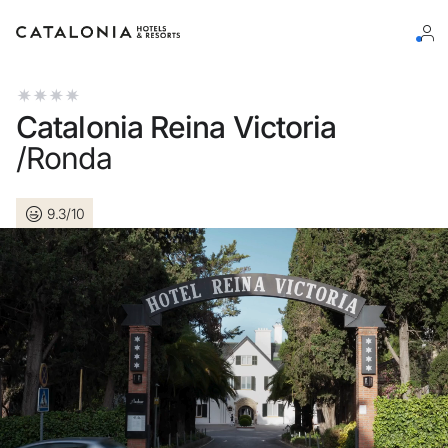
Bitte melden Sie sich an
Catalonia Reina Victoria
/Ronda
9.3/10
Passwort vergessen?
LOGIN
oder verwenden Sie eine der folgenden Optionen
Mit Google anmelden
Sitzung nur mit E-Mail-Adresse starten