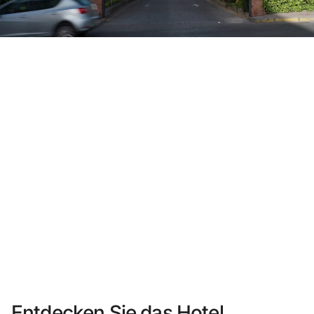
Sie haben sich noch nicht registriert ?
Konto anlegen
Genießen Sie die Vorteile als Mitglied bei
Bester Preis garantiert
Kostenlose Stornierung
Verdienen Sie Geld mit Ihren Hotelbuchungen
Kostenloses Upgrade
Entdecken Sie das Hotel