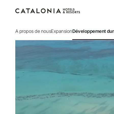
A propos de nous
Expansion
Développement dur
Connectez-vous à vot
compte
Vous avez oublié votre mot de pass
LOGIN