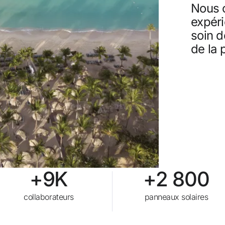
Nous c
Annul
expér
soin 
Gagn
de la 
quement
vos 
Upgr
+9K
+2 800
collaborateurs
panneaux solaires