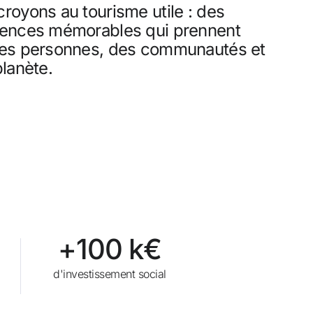
royons au tourisme utile : des
ation gratuite
iences mémorables qui prennent
des personnes, des communautés et
ez une compensation en espèces avec
planète.
réservations
ade gratuit
+100 k€
d'investissement social