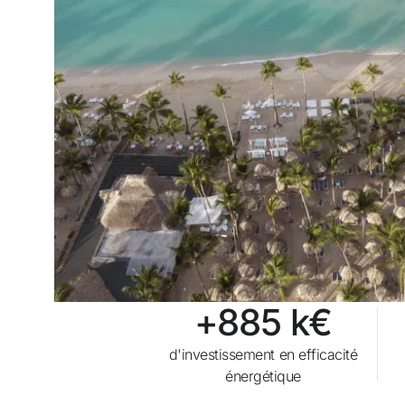
ou utilisez l’une de ces options
Connexion via Google
Connexion par adresse électronique uni
+885 k€
d'investissement en efficacité
énergétique