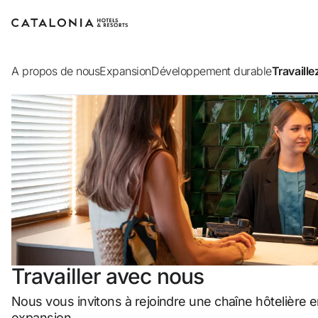
Connectez-vous à votre compte
A propos de nous
Expansion
Développement durable
Travaill
Vous avez oublié votre mot de passe ?
LOGIN
ou utilisez l’une de ces options
Connexion via Google
Travailler avec nous
Connexion par adresse électronique uniquement
Nous vous invitons à rejoindre une chaîne hôtelière e
expansion.