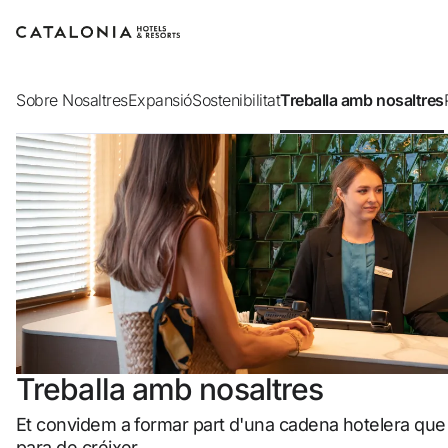
Inicia sessió al teu compte
Sobre Nosaltres
Expansió
Sostenibilitat
Treballa amb nosaltres
Has oblidat la teva contrasenya?
Iniciar sessió
o utilitza una d'aquestes opcions
Entra amb Google
Treballa amb nosaltres
Inicia sessió només amb el mail
Et convidem a formar part d'una cadena hotelera que
para de créixer.