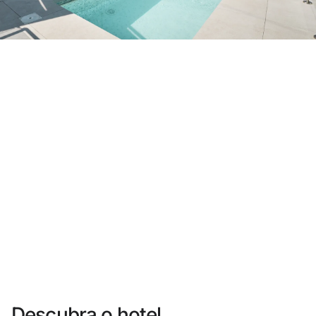
Você ainda não se cadastrou ?
Criar uma conta
Desfrute dos benefícios de fazer parte de
O melhor preço garantido
Cancelamento gratuito
Ganhe dinheiro com as suas reservas
Upgrade gratuito
Descubra o hotel