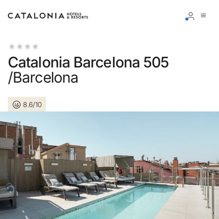
Inicie sessão na sua conta
Catalonia Barcelona 505
/Barcelona
8.6/10
Esqueceu-se da palavra-passe?
LOGIN
ou utilize uma destas opções
Entre com o Google
Iniciar sessão apenas com e-mail