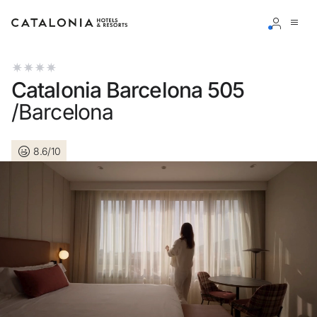
Bitte melden Sie sich an
Catalonia Barcelona 505
/Barcelona
8.6/10
Passwort vergessen?
LOGIN
oder verwenden Sie eine der folgenden Optionen
Mit Google anmelden
Sitzung nur mit E-Mail-Adresse starten