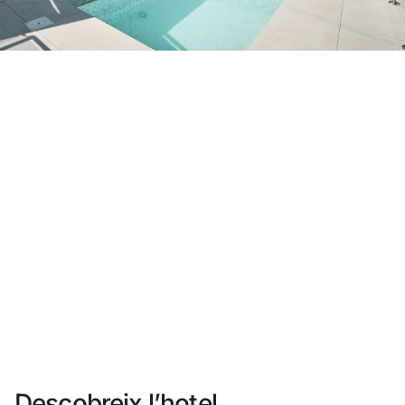
No t'has registrat encara ?
Crear-ne un compte
Gaudeix els beneficis de formar part de
Millor preu garantit
Cancel·lació gratuïta
Guanya diners amb les teves reserves
Upgrade gratuït
Descobreix l’hotel