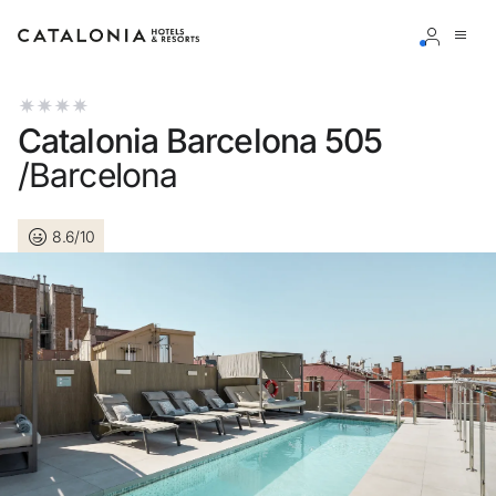
Inicia sessió al teu compte
Catalonia Barcelona 505
/Barcelona
8.6/10
Has oblidat la teva contrasenya?
Iniciar sessió
o utilitza una d'aquestes opcions
Entra amb Google
Inicia sessió només amb el mail