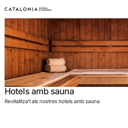
Inicia sessió al teu compte
Has oblidat la teva contrasenya?
Iniciar sessió
o utilitza una d'aquestes opcion
Hotels amb sauna
Entra amb Google
Revitalitza't als nostres hotels amb sauna
Inicia sessió només amb el mail