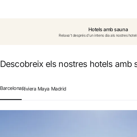
No t'has registrat encara ?
Crear-ne un compte
Hotels amb sauna
Relaxa't després d'un intens dia als nostres hote
Gaudeix els beneficis de formar part de
Millor preu garantit
Descobreix els nostres hotels amb
Cancel·lació gratuïta
Barcelona
Riviera Maya
Madrid
Guanya diners amb les teves reserves
Upgrade gratuït