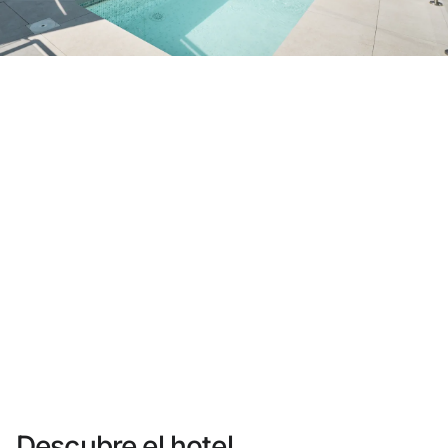
¿Aún no tienes cuenta?
Crear una cuenta
Disfruta los beneficios de formar parte de
Mejor precio garantizado
Cancelación gratuita
Gana dinero con tus reservas
Upgrade gratuito
Descubre el hotel