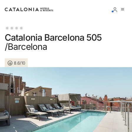
Inicia sesión en tu cuenta
Catalonia Barcelona 505
/Barcelona
8.6/10
¿Olvidaste tu contraseña?
Iniciar sesión
o usa una de estas opciones
Entra con Google
Iniciar sesión solo con mail