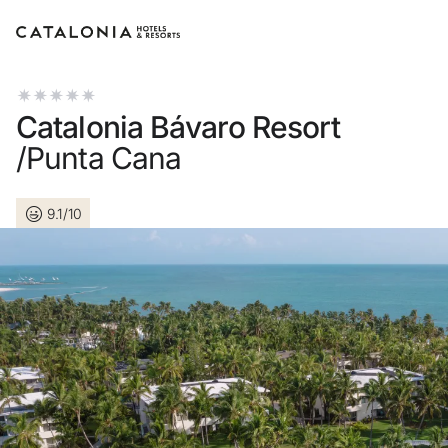
Inicia sessió al teu compte
Catalonia Bávaro Resort
/Punta Cana
9.1/10
Has oblidat la teva contra
Iniciar sessió
o utilitza una d'aquestes 
Entra amb Googl
Inicia sessió només amb el