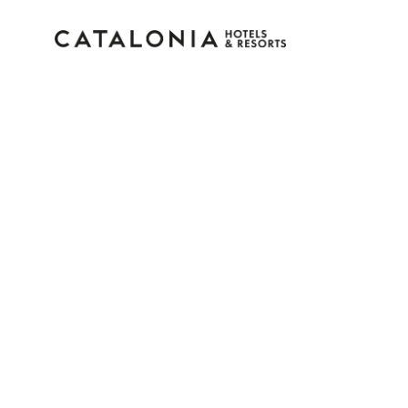
Inicia sessió al teu co
Has oblidat la teva contrasenya?
Iniciar sessió
o utilitza una d'aquestes opcion