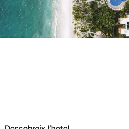
No t'has registrat encara ?
Crear-ne un compte
Gaudeix els beneficis de formar part de
Millor preu garantit
Cancel·lació gratuïta
Guanya diners amb les teves reserves
Upgrade gratuït
Descobreix l’hotel