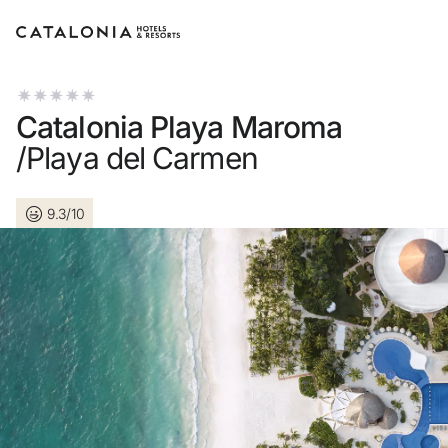
Inicia sessió al teu compte
Catalonia Playa Maroma
/Playa del Carmen
9.3/10
Has oblidat la teva contrasenya?
Iniciar sessió
o utilitza una d'aquestes opcions
Entra amb Google
Inicia sessió només amb el mail