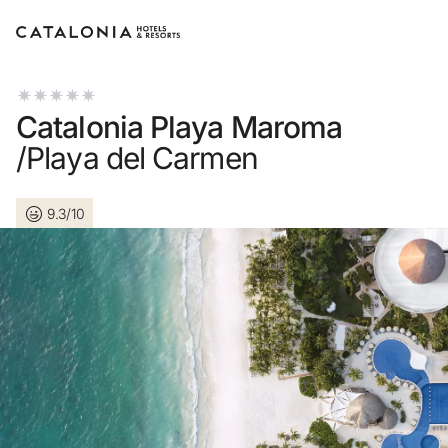
Inicia sessió al teu compte
Catalonia Playa Maroma
/Playa del Carmen
9.3/10
Has oblidat la teva contrasenya?
Iniciar sessió
o utilitza una d'aquestes opcions
Entra amb Google
Inicia sessió només amb el mail