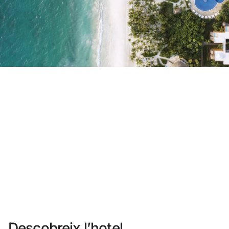
No t'has registrat encara ?
Crear-ne un compte
Gaudeix els beneficis de formar part de
Millor preu garantit
Cancel·lació gratuïta
Guanya diners amb les teves reserves
Upgrade gratuït
Descobreix l’hotel