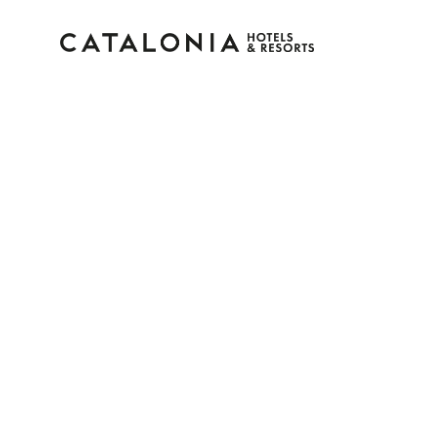
Inicia sessió al teu co
Has oblidat la teva contrasenya?
Iniciar sessió
o utilitza una d'aquestes opcion