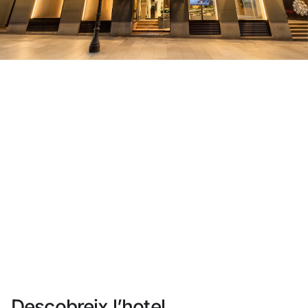
No t'has registrat encara ?
Crear-ne un compte
Gaudeix els beneficis de formar part de
Millor preu garantit
Cancel·lació gratuïta
Guanya diners amb les teves reserves
Upgrade gratuït
Descobreix l’hotel