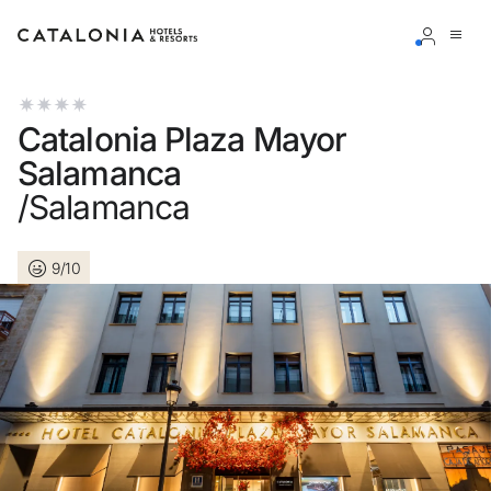
Inicia sessió al teu compte
Catalonia Plaza Mayor
Salamanca
/Salamanca
Has oblidat la teva contrasenya?
9/10
Iniciar sessió
o utilitza una d'aquestes opcions
Entra amb Google
Inicia sessió només amb el mail