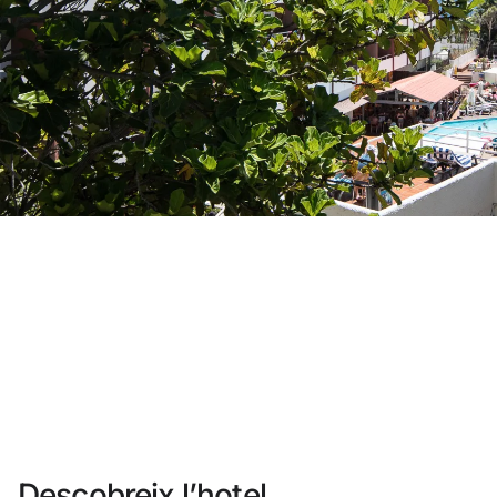
No t'has registrat encara ?
Crear-ne un compte
Gaudeix els beneficis de formar part de
Millor preu garantit
Cancel·lació gratuïta
Guanya diners amb les teves reserves
Upgrade gratuït
Descobreix l’hotel