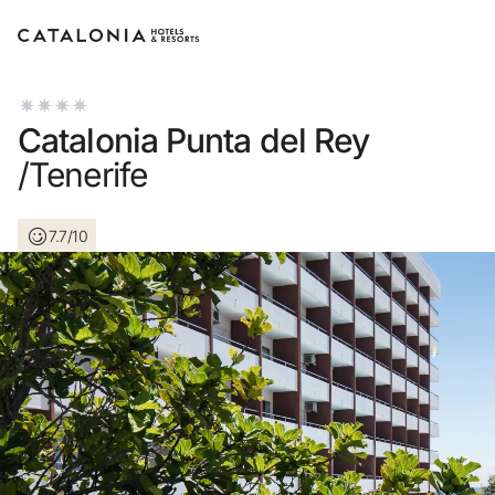
Inicia sessió al teu compte
Catalonia Punta del Rey
/Tenerife
7.7/10
Has oblidat la teva contrasenya?
Iniciar sessió
o utilitza una d'aquestes opcions
Entra amb Google
Inicia sessió només amb el mail