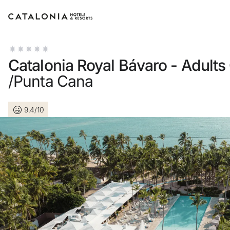
Inicia sessió al teu compte
Catalonia Royal Bávaro - Adults
/Punta Cana
9.4/10
Has oblidat la teva contrasenya?
Iniciar sessió
o utilitza una d'aquestes opcions
Entra amb Google
Inicia sessió només amb el mail