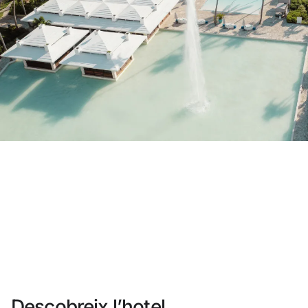
No t'has registrat encara ?
Crear-ne un compte
Gaudeix els beneficis de formar part de
Millor preu garantit
Cancel·lació gratuïta
Guanya diners amb les teves reserves
Upgrade gratuït
Descobreix l’hotel