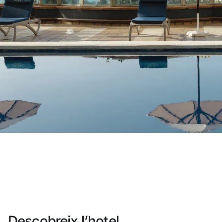
No t'has registrat encara ?
Crear-ne un compt
Gaudeix els beneficis de formar part 
Millor preu garantit
Cancel·lació gratuïta
Guanya diners amb les teves reser
Upgrade gratuït
Descobreix l’hotel