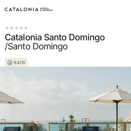
Inicia sessió al teu compte
Catalonia Santo Domingo
/Santo Domingo
9.4/10
Has oblidat la teva contr
Iniciar sessió
o utilitza una d'aquestes
Entra amb Goog
Inicia sessió només amb 