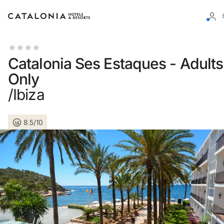
Inicia sessió al teu compte
Catalonia Ses Estaques - Adults
Only
/Ibiza
Has oblidat la teva contrasenya?
8.5/10
Iniciar sessió
o utilitza una d'aquestes opcions
Entra amb Google
Inicia sessió només amb el mail