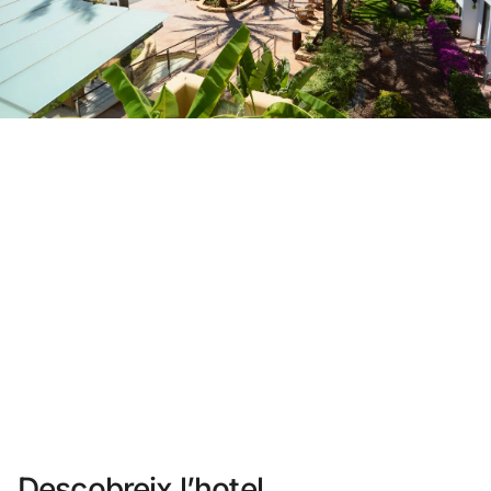
No t'has registrat encara ?
Crear-ne un compte
Gaudeix els beneficis de formar part de
Millor preu garantit
Cancel·lació gratuïta
Guanya diners amb les teves reserves
Upgrade gratuït
Descobreix l’hotel