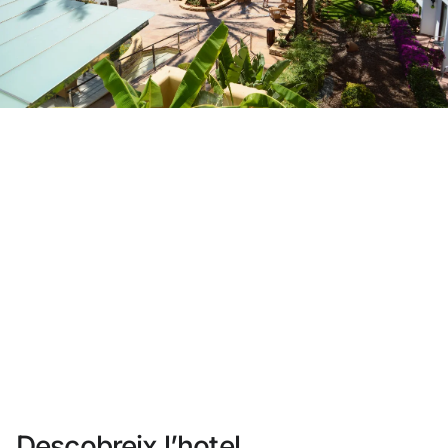
No t'has registrat encara ?
Crear-ne un compte
Gaudeix els beneficis de formar part de
Millor preu garantit
Cancel·lació gratuïta
Guanya diners amb les teves reserves
Upgrade gratuït
Descobreix l’hotel