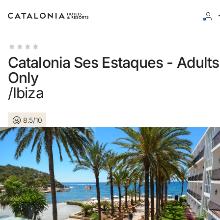
Inicia sessió al teu compte
Catalonia Ses Estaques - Adults
Only
/Ibiza
Has oblidat la teva contrasenya?
8.5/10
Iniciar sessió
o utilitza una d'aquestes opcions
Entra amb Google
Inicia sessió només amb el mail