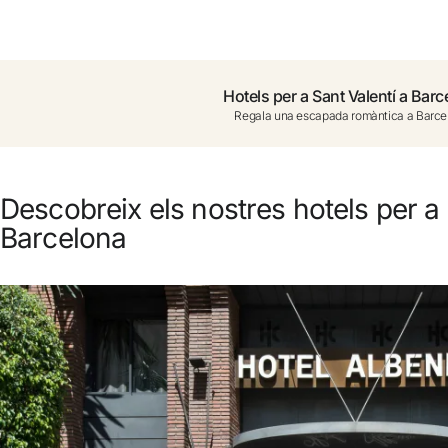
No t'has registrat encara ?
Crear-ne un compte
Hotels per a Sant Valentí a Bar
Regala una escapada romàntica a Barce
Gaudeix els beneficis de formar part de
Millor preu garantit
Descobreix els nostres hotels per a 
Barcelona
Cancel·lació gratuïta
Guanya diners amb les teves reserves
Upgrade gratuït