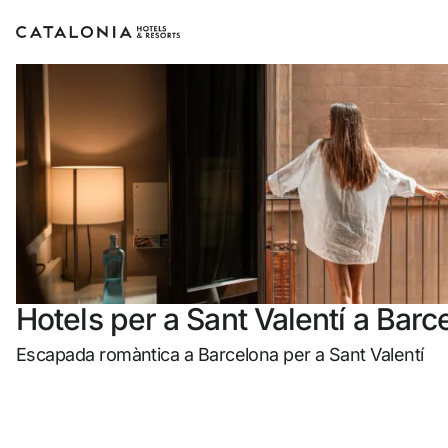
Inicia sessió al teu compte
Has oblidat la teva contrasenya?
Iniciar sessió
o utilitza una d'aquestes opcion
Hotels per a Sant Valentí a Barc
Entra amb Google
Escapada romàntica a Barcelona per a Sant Valentí
Inicia sessió només amb el mail