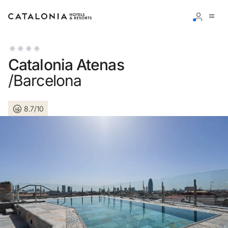
Inicia sessió al teu compte
Catalonia Atenas
/Barcelona
8.7/10
Has oblidat la teva contrasenya?
Iniciar sessió
o utilitza una d'aquestes opcions
Entra amb Google
Inicia sessió només amb el mail