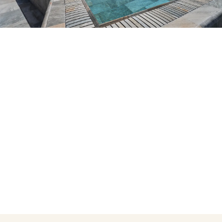
No t'has registrat encara ?
Crear-ne un compte
Gaudeix els beneficis de formar part de
Millor preu garantit
Cancel·lació gratuïta
Guanya diners amb les teves reserves
Upgrade gratuït