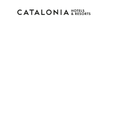
Inicia sessió al teu co
Has oblidat la teva contrasenya?
Iniciar sessió
o utilitza una d'aquestes opcion