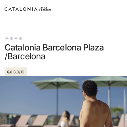
Inicia sessió al teu compte
Catalonia Barcelona Plaza
/Barcelona
Has oblidat la teva contrasenya?
8.9/10
Iniciar sessió
o utilitza una d'aquestes opcions
Entra amb Google
Inicia sessió només amb el mail