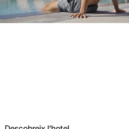
No t'has registrat encara ?
Crear-ne un compte
Gaudeix els beneficis de formar part de
Millor preu garantit
Cancel·lació gratuïta
Guanya diners amb les teves reserves
Upgrade gratuït
Descobreix l’hotel