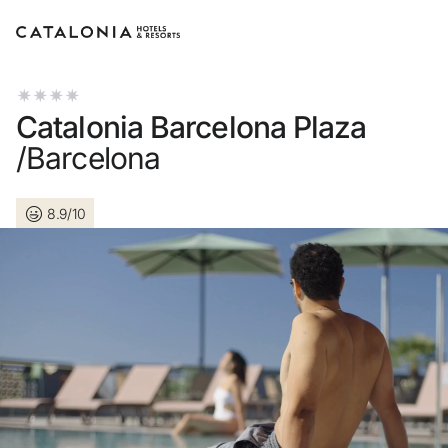
Inicia sessió al teu compte
Catalonia Barcelona Plaza
/Barcelona
8.9/10
Has oblidat la teva contrasenya?
Iniciar sessió
o utilitza una d'aquestes opcions
Entra amb Google
Inicia sessió només amb el mail