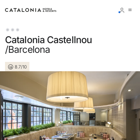
Inicia sessió al teu compte
Catalonia Castellnou
/Barcelona
8.7/10
Has oblidat la teva contrasenya?
Iniciar sessió
o utilitza una d'aquestes opcions
Entra amb Google
Inicia sessió només amb el mail