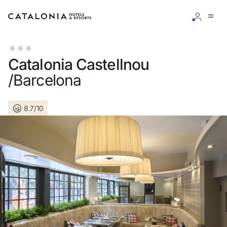
Inicia sessió al teu compte
Catalonia Castellnou
/Barcelona
8.7/10
Has oblidat la teva contrasenya?
Iniciar sessió
o utilitza una d'aquestes opcions
Entra amb Google
Inicia sessió només amb el mail