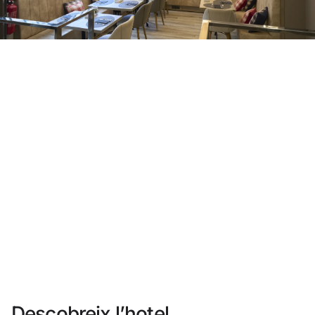
No t'has registrat encara ?
Crear-ne un compte
Gaudeix els beneficis de formar part de
Millor preu garantit
Cancel·lació gratuïta
Guanya diners amb les teves reserves
Upgrade gratuït
Descobreix l’hotel