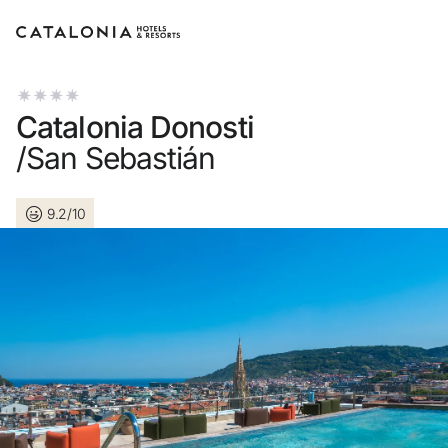
Inicia sessió al teu compte
Catalonia Donosti
/San Sebastián
9.2/10
Has oblidat la teva contrasenya?
Iniciar sessió
o utilitza una d'aquestes opcions
Entra amb Google
Inicia sessió només amb el mail