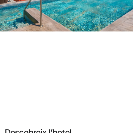
No t'has registrat encara ?
Crear-ne un compte
Gaudeix els beneficis de formar part de
Millor preu garantit
Cancel·lació gratuïta
Guanya diners amb les teves reserves
Upgrade gratuït
Descobreix l’hotel