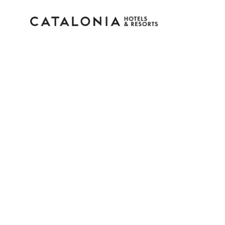
Inicia sessió al teu co
Has oblidat la teva contrasenya?
Iniciar sessió
o utilitza una d'aquestes opcion