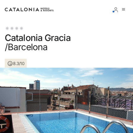
Inicia sessió al teu compte
Catalonia Gracia
/Barcelona
8.3/10
Has oblidat la teva contrasenya?
Iniciar sessió
o utilitza una d'aquestes opcions
Entra amb Google
Inicia sessió només amb el mail