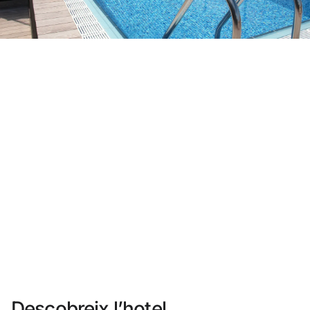
No t'has registrat encara ?
Crear-ne un compte
Gaudeix els beneficis de formar part de
Millor preu garantit
Cancel·lació gratuïta
Guanya diners amb les teves reserves
Upgrade gratuït
Descobreix l’hotel