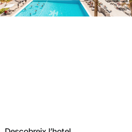
No t'has registrat encara ?
Crear-ne un compte
Gaudeix els beneficis de formar part de
Millor preu garantit
Cancel·lació gratuïta
Guanya diners amb les teves reserves
Upgrade gratuït
Descobreix l’hotel