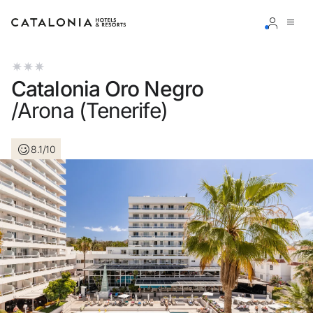
Inicia sessió al teu compte
Catalonia Oro Negro
/Arona (Tenerife)
8.1/10
Has oblidat la teva contrasenya?
Iniciar sessió
o utilitza una d'aquestes opcions
Entra amb Google
Inicia sessió només amb el mail