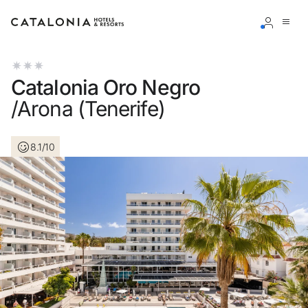
Inicia sessió al teu compte
Catalonia Oro Negro
/Arona (Tenerife)
8.1/10
Has oblidat la teva contrasenya?
Iniciar sessió
o utilitza una d'aquestes opcions
Entra amb Google
Inicia sessió només amb el mail