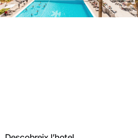
No t'has registrat encara ?
Crear-ne un compte
Gaudeix els beneficis de formar part de
Millor preu garantit
Cancel·lació gratuïta
Guanya diners amb les teves reserves
Upgrade gratuït
Descobreix l’hotel